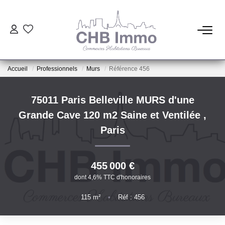
ESTIMATION
Accueil
Professionnels
Murs
Référence 456
HABITATION
75011 Paris Belleville MURS d'une
CESSIONS DE FONDS
Grande Cave 120 m2 Saine et Ventilée
,
Paris
LOCATIONS
455 000 €
GESTION
dont 4,6% TTC d'honoraires
115
m²
•
Réf : 456
NOTRE AGENCE