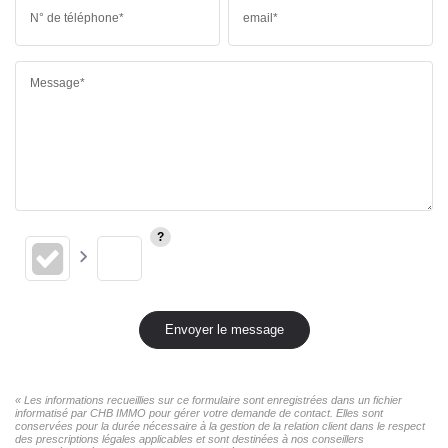
N° de téléphone*
email*
Message*
Envoyer le message
« Les informations recueillies sur ce formulaire sont enregistrées dans un fichier
informatisé par CHB IMMO pour gérer votre demande de contact. Elles sont
conservées pour la durée nécessaire à la gestion de la relation client dans le respect
des prescriptions légales applicables et sont destinées à nos conseillers