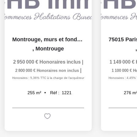
Montrouge, murs et fonds d'un hotel , très bon emplacement
,
Montrouge
2 950 000 €
Honoraires inclus
|
1 149 000 €
|
2 800 000 €
Honoraires non inclus
1 100 000 €
H
Honoraires : 5,36% TTC à la charge de l'acquéreur
Honoraires : 4,45% 
Réf :
1221
255
m²
276
m