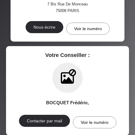
7 Bis Rue De Monceau
TAXE FONCIÈRE
PART DES MÉNAGES SANS
75008
PARIS
VOITURE
DISTANCE DE L'AÉROPORT :
SUPERFICIE :
Nous écrire
Voir le numéro
RÉSULTATS DES LYCÉES
ECOLES ET CRÈCHES
RESTAURANTS ET CAFÉS
COMMERCES
Votre Conseiller :
MÉDECINS
BOCQUET Frédéric
,
Contacter par mail
Voir le numéro