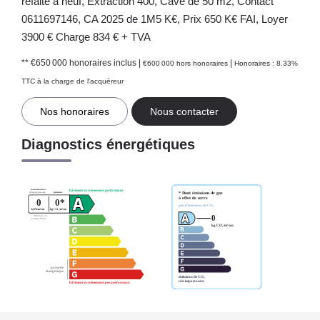
refaite à neuf, Extraction 400, Cave de 50 m2, Contact
0611697146, CA 2025 de 1M5 K€, Prix 650 K€ FAI, Loyer
3900 € Charge 834 € + TVA
** €650 000
honoraires inclus
|
|
€600 000
hors honoraires
Honoraires : 8.33%
TTC à la charge de l'acquéreur
Nos honoraires
Nous contacter
Diagnostics énergétiques