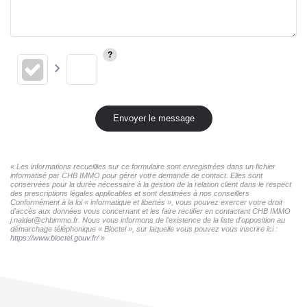
Envoyer le message
« Les informations recueillies sur ce formulaire sont enregistrées dans un fichier
informatisé par CHB IMMO pour gérer votre demande de contact. Elles sont
conservées pour la durée nécessaire à la gestion de la relation client dans le respect
des prescriptions légales applicables et sont destinées à nos conseillers
Conformément à la loi « informatique et libertés », vous pouvez exercer votre droit
d'accès aux données vous concernant et les faire rectifier en contactant CHB IMMO
j.naldet@chbimmo.fr. Nous vous informons de l'existence de la liste d'opposition au
démarchage téléphonique « Bloctel », sur laquelle vous pouvez vous inscrire ici :
https://www.bloctel.gouv.fr/
»