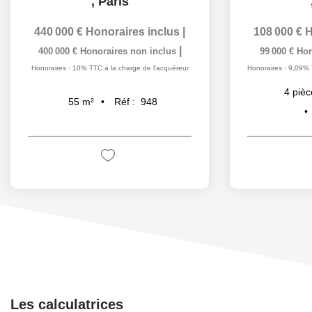
,
Paris
440 000 €
Honoraires inclus
|
108 000 €
H
|
400 000 €
Honoraires non inclus
99 000 €
Hon
Honoraires : 10% TTC à la charge de l'acquéreur
Honoraires : 9,09% 
4
pièc
Réf :
948
55
m²
Les calculatrices