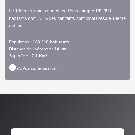
Le 13ème arrondissement de Paris compte 182 390
habitants dont 73 % des habitants sont locataires.Le 13ème
est un...
Population :
183 216 habitants
Distance de l'aéroport :
10 km
Superficie :
7,1 Km²
+
d'infos sur le quartier
DENSITÉ DE POPULATION
ENFANTS ET ADOLESCENTS
AGE MOYEN
REVENU MENSUEL PAR
MÉNAGE
TAUX DE PROPRIÉTAIRES
TAUX D'HABITATION