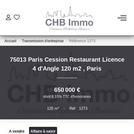
ESTIMATION
Accueil
Transmission d'entreprise
Référence 1273
HABITATION
75013 Paris Cession Restaurant Licence
CESSIONS DE FONDS
4 d'Angle 120 m2
,
Paris
LOCATIONS
650 000 €
dont 8,33% TTC d'honoraires
GESTION
120
m²
•
Réf : 1273
NOTRE AGENCE
A vendre
Affaire à saisir