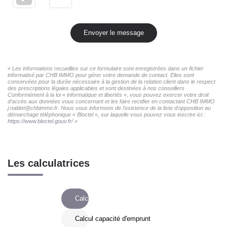
Envoyer le message
« Les informations recueillies sur ce formulaire sont enregistrées dans un fichier
informatisé par CHB IMMO pour gérer votre demande de contact. Elles sont
conservées pour la durée nécessaire à la gestion de la relation client dans le respect
des prescriptions légales applicables et sont destinées à nos conseillers
Conformément à la loi « informatique et libertés », vous pouvez exercer votre droit
d'accès aux données vous concernant et les faire rectifier en contactant CHB IMMO
j.naldet@chbimmo.fr. Nous vous informons de l'existence de la liste d'opposition au
démarchage téléphonique « Bloctel », sur laquelle vous pouvez vous inscrire ici :
https://www.bloctel.gouv.fr/
»
Les calculatrices
Calcul Frais de notaire
Calcul capacité d'emprunt