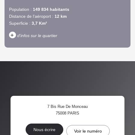
Population :
149 834 habitants
Distance de l'aéroport :
12 km
Superficie :
3,7 Km²
+
d'infos sur le quartier
DENSITÉ DE POPULATION
ENFANTS ET ADOLESCENTS
AGE MOYEN
REVENU MENSUEL PAR
MÉNAGE
TAUX DE PROPRIÉTAIRES
TAUX D'HABITATION
7 Bis Rue De Monceau
TAXE FONCIÈRE
PART DES MÉNAGES SANS
75008
PARIS
VOITURE
DISTANCE DE L'AÉROPORT :
SUPERFICIE :
Nous écrire
Voir le numéro