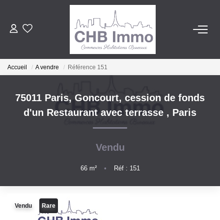
ESTIMATION
Accueil
A vendre
Référence 151
HABITATION
75011 Paris, Goncourt, cession de fonds
CESSIONS DE FONDS
d'un Restaurant avec terrasse
,
Paris
LOCATIONS
Vendu
GESTION
66
m²
•
Réf : 151
NOTRE AGENCE
Vendu
Rare
Notre Lexique