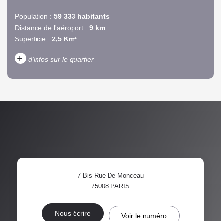
Population :
59 333 habitants
Distance de l'aéroport :
9 km
Superficie :
2,5 Km²
+
d'infos sur le quartier
DENSITÉ DE POPULATION
ENFANTS ET ADOLESCENTS
AGE MOYEN
REVENU MENSUEL PAR
MÉNAGE
TAUX DE PROPRIÉTAIRES
TAUX D'HABITATION
7 Bis Rue De Monceau
TAXE FONCIÈRE
PART DES MÉNAGES SANS
75008
PARIS
VOITURE
DISTANCE DE L'AÉROPORT :
SUPERFICIE :
Nous écrire
Voir le numéro