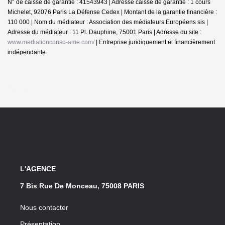
N° de caisse de garantie : 41543943 | Adresse caisse de garantie : 1 cours
Michelet, 92076 Paris La Défense Cedex | Montant de la garantie financière :
110 000 | Nom du médiateur : Association des médiateurs Européens sis |
Adresse du médiateur : 11 Pl. Dauphine, 75001 Paris | Adresse du site :
www.mediationconso-ame.com/
|
Entreprise juridiquement et financièrement
indépendante
L'AGENCE
7 Bis Rue De Monceau, 75008 PARIS
Nous contacter
Présentation