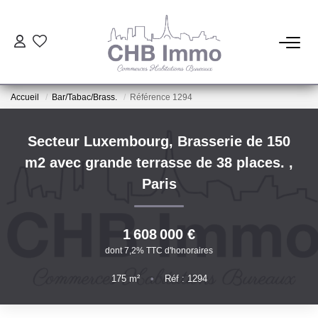
ESTIMATION
Accueil
Bar/Tabac/Brass.
Référence 1294
HABITATION
Secteur Luxembourg, Brasserie de 150
CESSIONS DE FONDS
m2 avec grande terrasse de 38 places.
,
Paris
LOCATIONS
1 608 000 €
GESTION
dont 7,2% TTC d'honoraires
175
m²
•
Réf : 1294
NOTRE AGENCE