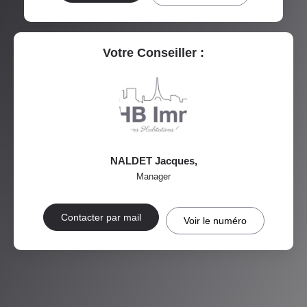
RÉSULTATS DES LYCÉES
ECOLES ET CRÈCHES
RESTAURANTS ET CAFÉS
COMMERCES
Votre Conseiller :
MÉDECINS
NALDET Jacques
,
Manager
Contacter par mail
Voir le numéro