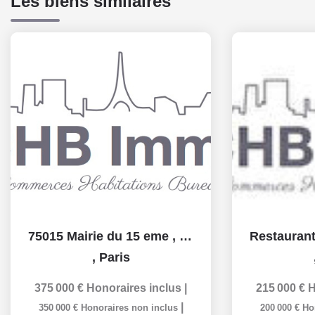
Les biens similaires
75015 Mairie du 15 eme , restaurant - brasserie avec...
,
Paris
375 000 €
Honoraires inclus
|
215 000 €
H
|
350 000 €
Honoraires non inclus
200 000 €
Ho