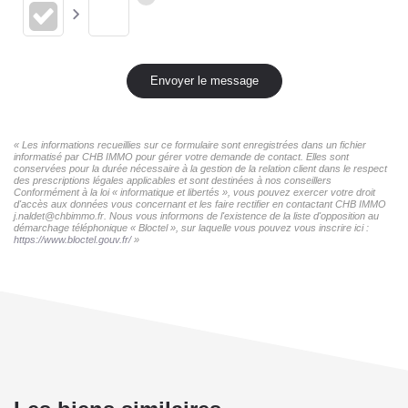
Envoyer le message
« Les informations recueillies sur ce formulaire sont enregistrées dans un fichier
informatisé par CHB IMMO pour gérer votre demande de contact. Elles sont
conservées pour la durée nécessaire à la gestion de la relation client dans le respect
des prescriptions légales applicables et sont destinées à nos conseillers
Conformément à la loi « informatique et libertés », vous pouvez exercer votre droit
d'accès aux données vous concernant et les faire rectifier en contactant CHB IMMO
j.naldet@chbimmo.fr. Nous vous informons de l'existence de la liste d'opposition au
démarchage téléphonique « Bloctel », sur laquelle vous pouvez vous inscrire ici :
https://www.bloctel.gouv.fr/
»