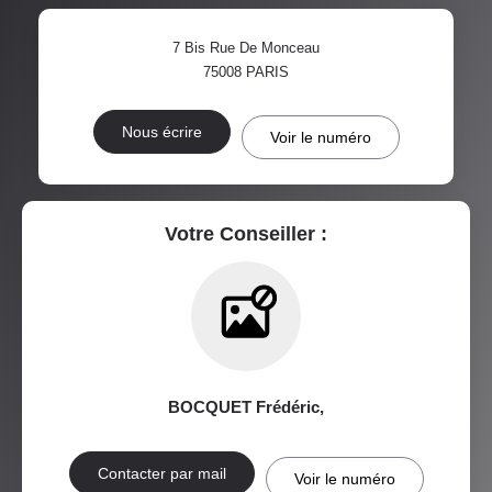
7 Bis Rue De Monceau
TAXE FONCIÈRE
PART DES MÉNAGES SANS
75008
PARIS
VOITURE
DISTANCE DE L'AÉROPORT :
SUPERFICIE :
Nous écrire
Voir le numéro
RÉSULTATS DES LYCÉES
ECOLES ET CRÈCHES
RESTAURANTS ET CAFÉS
COMMERCES
Votre Conseiller :
MÉDECINS
BOCQUET Frédéric
,
Contacter par mail
Voir le numéro