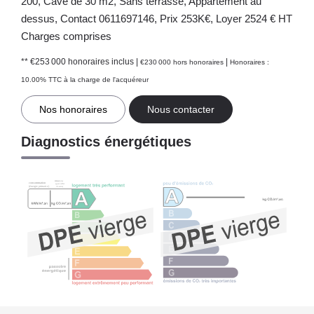
200, Cave de 30 m2, Sans terrasse, Appartement au
dessus, Contact 0611697146, Prix 253K€, Loyer 2524 € HT
Charges comprises
** €253 000
honoraires inclus
|
|
€230 000
hors honoraires
Honoraires :
10.00% TTC à la charge de l'acquéreur
Nos honoraires
Nous contacter
Diagnostics énergétiques