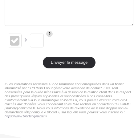
Envoyer le message
« Les informations recueillies sur ce formulaire sont enregistrées dans un fichier
informatisé par CHB IMMO pour gérer votre demande de contact. Elles sont
conservées pour la durée nécessaire à la gestion de la relation client dans le respect
des prescriptions légales applicables et sont destinées à nos conseillers
Conformément à la loi « informatique et libertés », vous pouvez exercer votre droit
d'accès aux données vous concernant et les faire rectifier en contactant CHB IMMO
j.naldet@chbimmo.fr. Nous vous informons de l'existence de la liste d'opposition au
démarchage téléphonique « Bloctel », sur laquelle vous pouvez vous inscrire ici :
https://www.bloctel.gouv.fr/
»