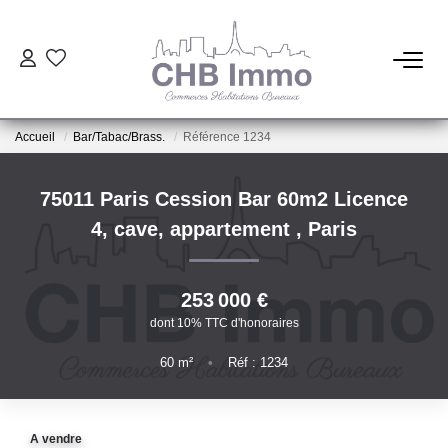
ESTIMATION
Accueil
Bar/Tabac/Brass.
Référence 1234
HABITATION
75011 Paris Cession Bar 60m2 Licence
CESSIONS DE FONDS
4, cave, appartement
,
Paris
LOCATIONS
253 000 €
dont 10% TTC d'honoraires
GESTION
60
m²
•
Réf : 1234
NOTRE AGENCE
A vendre