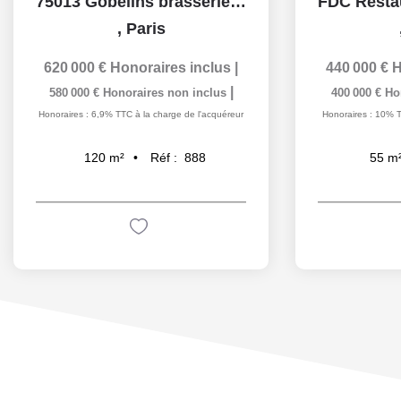
75013 Gobelins brasserie d'angle de 120 m2 avec terrasse...
,
Paris
620 000 €
Honoraires inclus
|
440 000 €
H
|
580 000 €
Honoraires non inclus
400 000 €
Ho
Honoraires : 6,9% TTC à la charge de l'acquéreur
Honoraires : 10% T
Réf :
888
120
m²
55
m