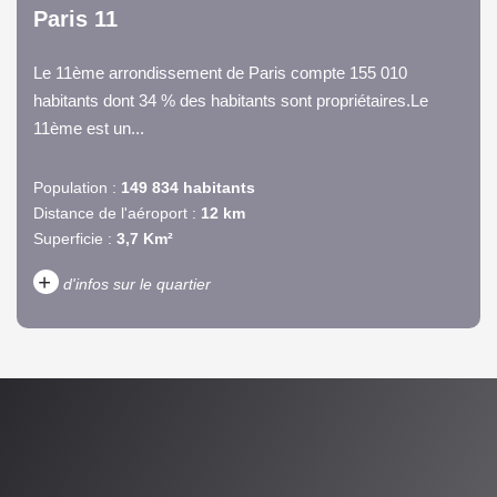
Paris 11
Le 11ème arrondissement de Paris compte 155 010
habitants dont 34 % des habitants sont propriétaires.Le
11ème est un...
Population :
149 834 habitants
Distance de l'aéroport :
12 km
Superficie :
3,7 Km²
+
d'infos sur le quartier
DENSITÉ DE POPULATION
ENFANTS ET ADOLESCENTS
AGE MOYEN
REVENU MENSUEL PAR
MÉNAGE
TAUX DE PROPRIÉTAIRES
TAUX D'HABITATION