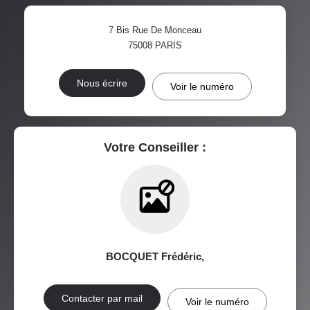
7 Bis Rue De Monceau
TAXE FONCIÈRE
PART DES MÉNAGES SANS
75008
PARIS
VOITURE
DISTANCE DE L'AÉROPORT :
SUPERFICIE :
Nous écrire
Voir le numéro
RÉSULTATS DES LYCÉES
ECOLES ET CRÈCHES
RESTAURANTS ET CAFÉS
COMMERCES
Votre Conseiller :
MÉDECINS
BOCQUET Frédéric
,
Contacter par mail
Voir le numéro