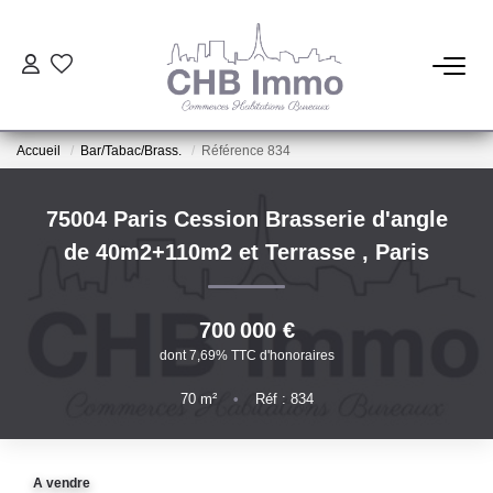
ESTIMATION
Accueil
Bar/Tabac/Brass.
Référence 834
HABITATION
75004 Paris Cession Brasserie d'angle
CESSIONS DE FONDS
de 40m2+110m2 et Terrasse
,
Paris
LOCATIONS
700 000 €
dont 7,69% TTC d'honoraires
GESTION
70
m²
•
Réf : 834
NOTRE AGENCE
A vendre