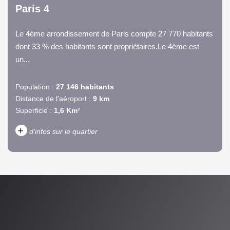
Paris 4
Le 4ème arrondissement de Paris compte 27 770 habitants
dont 33 % des habitants sont propriétaires.Le 4ème est
un...
Population :
27 146 habitants
Distance de l'aéroport :
9 km
Superficie :
1,6 Km²
+
d'infos sur le quartier
DENSITÉ DE POPULATION
ENFANTS ET ADOLESCENTS
AGE MOYEN
REVENU MENSUEL PAR
MÉNAGE
TAUX DE PROPRIÉTAIRES
TAUX D'HABITATION