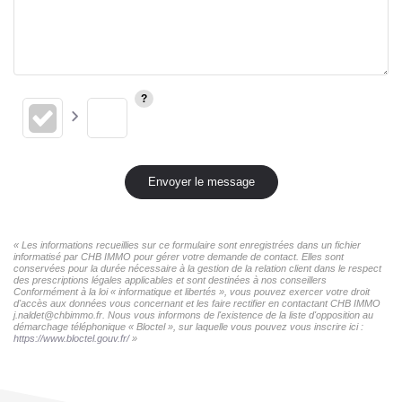
Envoyer le message
« Les informations recueillies sur ce formulaire sont enregistrées dans un fichier
informatisé par CHB IMMO pour gérer votre demande de contact. Elles sont
conservées pour la durée nécessaire à la gestion de la relation client dans le respect
des prescriptions légales applicables et sont destinées à nos conseillers
Conformément à la loi « informatique et libertés », vous pouvez exercer votre droit
d'accès aux données vous concernant et les faire rectifier en contactant CHB IMMO
j.naldet@chbimmo.fr. Nous vous informons de l'existence de la liste d'opposition au
démarchage téléphonique « Bloctel », sur laquelle vous pouvez vous inscrire ici :
https://www.bloctel.gouv.fr/
»