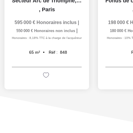
Secteur Arc de Triomphe,Ternes, quartier très animé, Paris...
,
Paris
595 000 €
Honoraires inclus
|
198 000 €
H
|
550 000 €
Honoraires non inclus
180 000 €
Ho
Honoraires : 8,18% TTC à la charge de l'acquéreur
Honoraires : 10% T
Réf :
848
65
m²