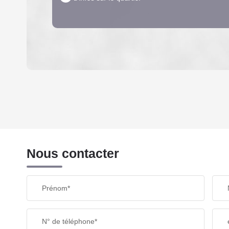
DENSITÉ DE POPULATION
REVENU MENSUEL PAR MÉNAGE
Nous contacter
TAXE FONCIÈRE
Prénom*
SUPERFICIE :
N° de téléphone*