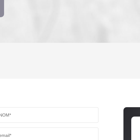
ENFANTS ET ADOLESCENTS
AGE M
TAUX DE PROPRIÉTAIRES
TAUX D
PART DES MÉNAGES SANS VOITURE
DISTAN
NOM*
RÉSULTATS DES LYCÉES
ECOLES
email*