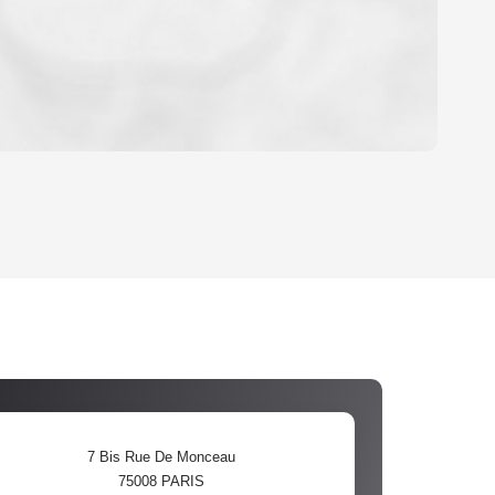
OYEN
'HABITATION
CE DE L'AÉROPORT :
 ET CRÈCHES
7 Bis Rue De Monceau
75008
PARIS