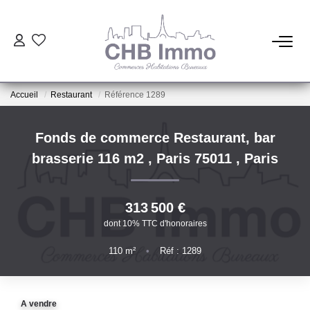
ESTIMATION
Accueil
Restaurant
Référence 1289
HABITATION
Fonds de commerce Restaurant, bar
CESSIONS DE FONDS
brasserie 116 m2 , Paris 75011
,
Paris
LOCATIONS
313 500 €
dont 10% TTC d'honoraires
GESTION
110
m²
•
Réf : 1289
NOTRE AGENCE
A vendre