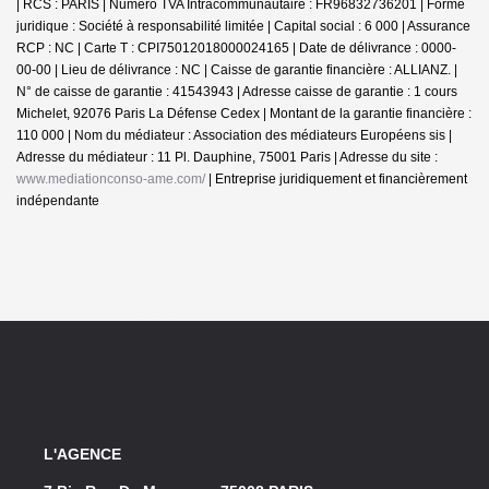
| RCS : PARIS | Numero TVA Intracommunautaire : FR96832736201 | Forme
juridique : Société à responsabilité limitée | Capital social : 6 000 | Assurance
RCP : NC |
Carte T : CPI75012018000024165 | Date de délivrance : 0000-
00-00 | Lieu de délivrance : NC | Caisse de garantie financière : ALLIANZ. |
N° de caisse de garantie : 41543943 | Adresse caisse de garantie : 1 cours
Michelet, 92076 Paris La Défense Cedex | Montant de la garantie financière :
110 000 | Nom du médiateur : Association des médiateurs Européens sis |
Adresse du médiateur : 11 Pl. Dauphine, 75001 Paris | Adresse du site :
www.mediationconso-ame.com/
|
Entreprise juridiquement et financièrement
indépendante
L'AGENCE