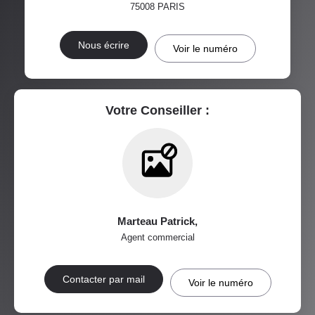
75008
PARIS
VOITURE
DISTANCE DE L'AÉROPORT :
SUPERFICIE :
Nous écrire
Voir le numéro
RÉSULTATS DES LYCÉES
ECOLES ET CRÈCHES
RESTAURANTS ET CAFÉS
COMMERCES
Votre Conseiller :
MÉDECINS
Marteau Patrick
,
Agent commercial
Contacter par mail
Voir le numéro