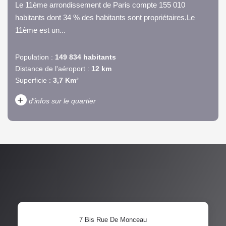
Le 11ème arrondissement de Paris compte 155 010
habitants dont 34 % des habitants sont propriétaires.Le
11ème est un...
Population :
149 834 habitants
Distance de l'aéroport :
12 km
Superficie :
3,7 Km²
+
d'infos sur le quartier
DENSITÉ DE POPULATION
ENFANTS ET ADOLESCENTS
AGE MOYEN
REVENU MENSUEL PAR
MÉNAGE
TAUX DE PROPRIÉTAIRES
TAUX D'HABITATION
7 Bis Rue De Monceau
TAXE FONCIÈRE
PART DES MÉNAGES SANS