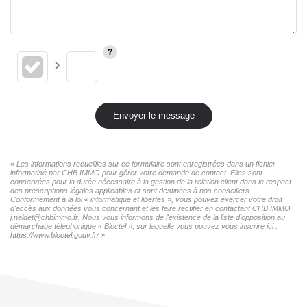
Envoyer le message
« Les informations recueillies sur ce formulaire sont enregistrées dans un fichier
informatisé par CHB IMMO pour gérer votre demande de contact. Elles sont
conservées pour la durée nécessaire à la gestion de la relation client dans le respect
des prescriptions légales applicables et sont destinées à nos conseillers
Conformément à la loi « informatique et libertés », vous pouvez exercer votre droit
d'accès aux données vous concernant et les faire rectifier en contactant CHB IMMO
j.naldet@chbimmo.fr. Nous vous informons de l'existence de la liste d'opposition au
démarchage téléphonique « Bloctel », sur laquelle vous pouvez vous inscrire ici :
https://www.bloctel.gouv.fr/
»