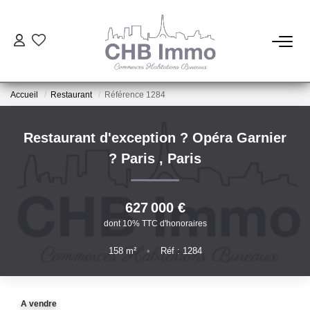
ESTIMATION
Accueil
Restaurant
Référence 1284
HABITATION
Restaurant d'exception ? Opéra Garnier
CESSIONS DE FONDS
? Paris
,
Paris
LOCATIONS
627 000 €
dont 10% TTC d'honoraires
GESTION
158
m²
•
Réf : 1284
NOTRE AGENCE
A vendre