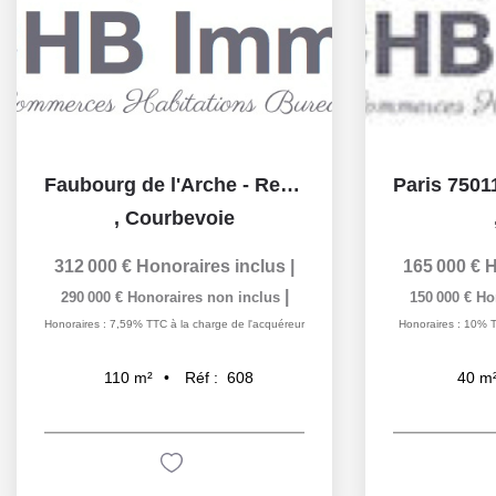
Faubourg de l'Arche - Restaurant de 88 couverts - Terrasse...
,
Courbevoie
312 000 €
Honoraires inclus
|
165 000 €
H
|
290 000 €
Honoraires non inclus
150 000 €
Ho
Honoraires : 7,59% TTC à la charge de l'acquéreur
Honoraires : 10% T
Réf :
608
110
m²
40
m