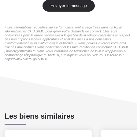
Envoyer le message
« Les informations recueillies sur ce formulaire sont enregistrées dans un fichier
informatisé par CHB IMMO pour gérer votre demande de contact. Elles sont
conservées pour la durée nécessaire à la gestion de la relation client dans le respect
des prescriptions légales applicables et sont destinées à nos conseillers
Conformément à la loi « informatique et libertés », vous pouvez exercer votre droit
d'accès aux données vous concernant et les faire rectifier en contactant CHB IMMO
j.naldet@chbimmo.fr. Nous vous informons de l'existence de la liste d'opposition au
démarchage téléphonique « Bloctel », sur laquelle vous pouvez vous inscrire ici :
https://www.bloctel.gouv.fr/
»
Les biens similaires