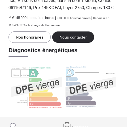
400, En sous sol 4 caves, dans la cour 1 studio, Contact
0611697146, Prix 145K€ FAI, Loyer 2750, Charges 180 €
** €145 000
honoraires inclus
|
|
€130 000
hors honoraires
Honoraires :
11.54% TTC à la charge de l'acquéreur
Nos honoraires
Nous contacter
Diagnostics énergétiques