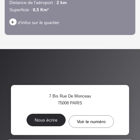
Distance de l'aéroport :
2 km
Superficie :
8,5 Km²
+
d'infos sur le quartier
DENSITÉ DE POPULATION
ENFANTS ET ADOLESCENTS
AGE MOYEN
REVENU MENSUEL PAR
MÉNAGE
TAUX DE PROPRIÉTAIRES
TAUX D'HABITATION
7 Bis Rue De Monceau
TAXE FONCIÈRE
PART DES MÉNAGES SANS
75008
PARIS
VOITURE
DISTANCE DE L'AÉROPORT :
SUPERFICIE :
Nous écrire
Voir le numéro
RÉSULTATS DES LYCÉES
ECOLES ET CRÈCHES