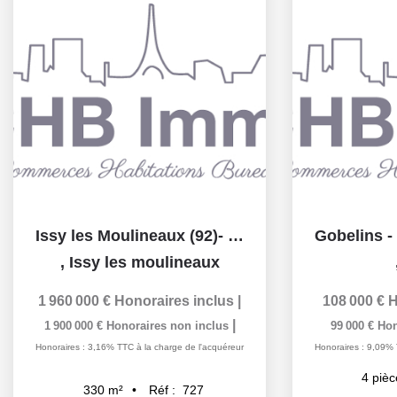
Issy les Moulineaux (92)- Top emplacement - A vendre - Bar...
,
Issy les moulineaux
1 960 000 €
Honoraires inclus
|
108 000 €
H
|
1 900 000 €
Honoraires non inclus
99 000 €
Hon
Honoraires : 3,16% TTC à la charge de l'acquéreur
Honoraires : 9,09% 
4
pièc
Réf :
727
330
m²