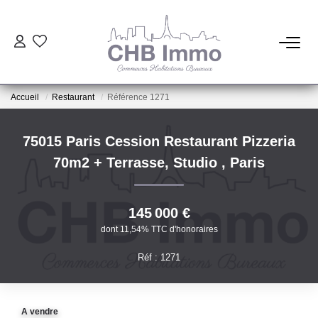
ESTIMATION
Accueil
Restaurant
Référence 1271
HABITATION
75015 Paris Cession Restaurant Pizzeria
CESSIONS DE FONDS
70m2 + Terrasse, Studio
,
Paris
LOCATIONS
145 000 €
dont 11,54% TTC d'honoraires
GESTION
Réf : 1271
NOTRE AGENCE
A vendre