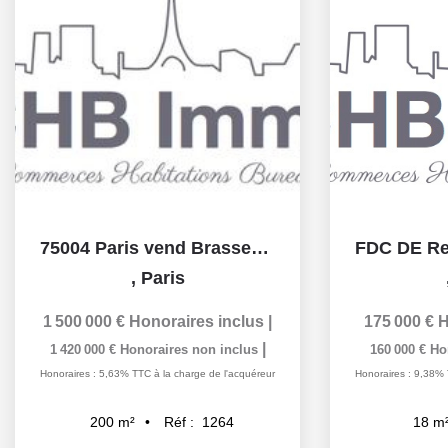
75004 Paris vend Brasserie 200 m2 avec 70 places en Terrasse
,
Paris
1 500 000 €
Honoraires inclus
|
175 000 €
H
|
1 420 000 €
Honoraires non inclus
160 000 €
Ho
Honoraires : 5,63% TTC à la charge de l'acquéreur
Honoraires : 9,38% 
Réf :
1264
200
m²
18
m