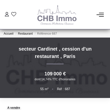
ESTIMATION
Accueil
Restaurant
Référence 687
HABITATION
secteur Cardinet , cession d'un
CESSIONS DE FONDS
restaurant
,
Paris
LOCATIONS
109 000 €
dont 14,74% TTC d'honoraires
GESTION
55
m²
•
Réf : 687
NOTRE AGENCE
A vendre