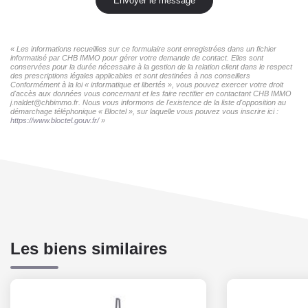
Envoyer le message
« Les informations recueillies sur ce formulaire sont enregistrées dans un fichier
informatisé par CHB IMMO pour gérer votre demande de contact. Elles sont
conservées pour la durée nécessaire à la gestion de la relation client dans le respect
des prescriptions légales applicables et sont destinées à nos conseillers
Conformément à la loi « informatique et libertés », vous pouvez exercer votre droit
d'accès aux données vous concernant et les faire rectifier en contactant CHB IMMO
j.naldet@chbimmo.fr. Nous vous informons de l'existence de la liste d'opposition au
démarchage téléphonique « Bloctel », sur laquelle vous pouvez vous inscrire ici :
https://www.bloctel.gouv.fr/
»
Les biens similaires