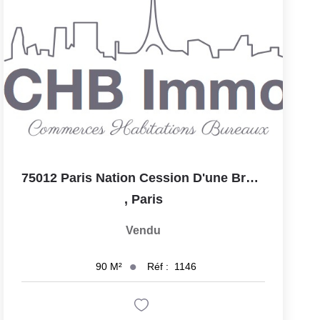
75012 Paris Nation Cession D'une Brasserie 70 M2 + Terrasses
,
Paris
Vendu
Réf :
1146
90
M²