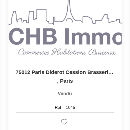
75012 Paris Diderot Cession Brasserie D'angle 70 M2 +...
,
Paris
Vendu
Réf :
1045