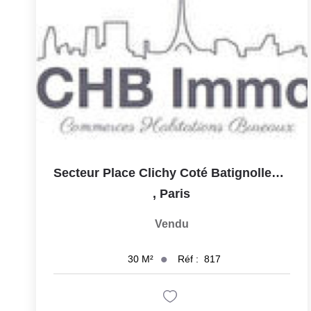
Secteur Place Clichy Coté Batignolles 75017
,
Paris
Vendu
Réf :
817
30
M²