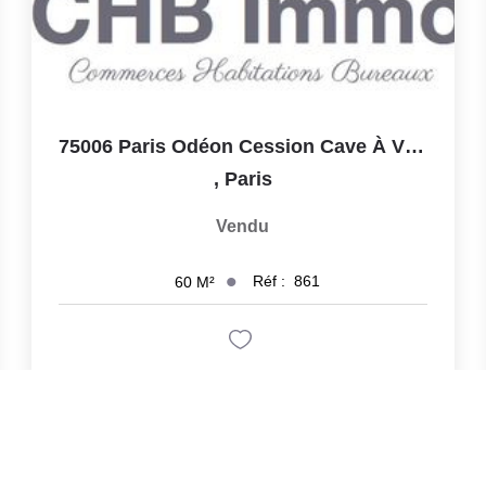
75006 Paris Odéon Cession Cave À Vin, SANS Tabac
,
Paris
Vendu
Réf :
861
60
M²