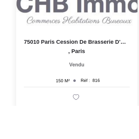
75010 Paris Cession De Brasserie D'Angle Avec Terrasse +...
,
Paris
Vendu
Réf :
816
150
M²