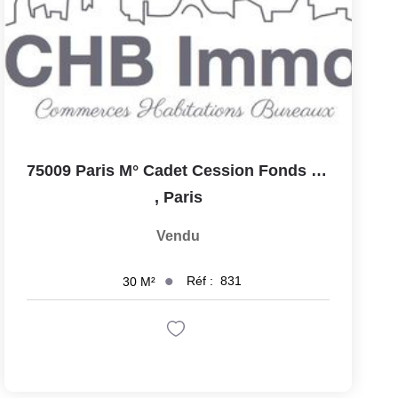
75009 Paris M° Cadet Cession Fonds Restaurant Paris 30 M2 +...
,
Paris
Vendu
Réf :
831
30
M²