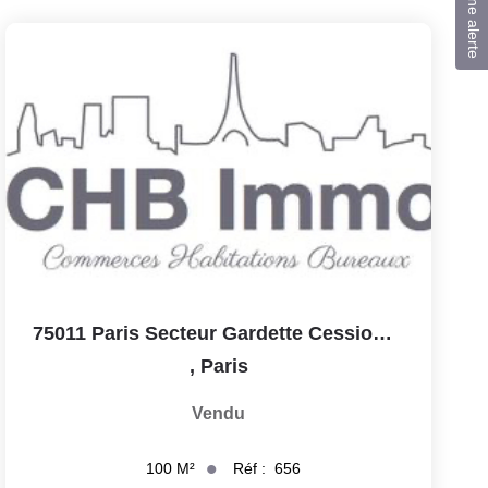
Créer une alerte
75011 Paris Secteur Gardette Cession De Fonds De Restaurant...
,
Paris
Vendu
Réf :
656
100
M²