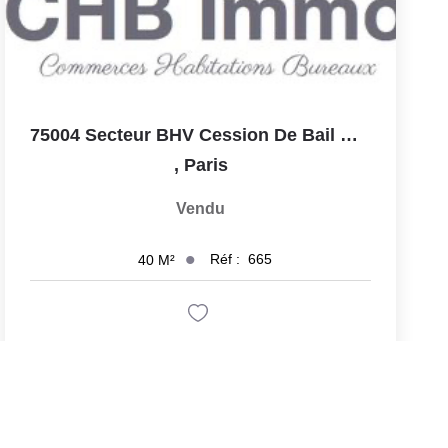
75004 Secteur BHV Cession De Bail Boutique D'angle PàP De...
,
Paris
Vendu
Réf :
665
40
M²