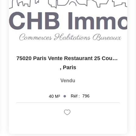
75020 Paris Vente Restaurant 25 Couverts + Terrasse De 25...
,
Paris
Vendu
Réf :
796
40
M²